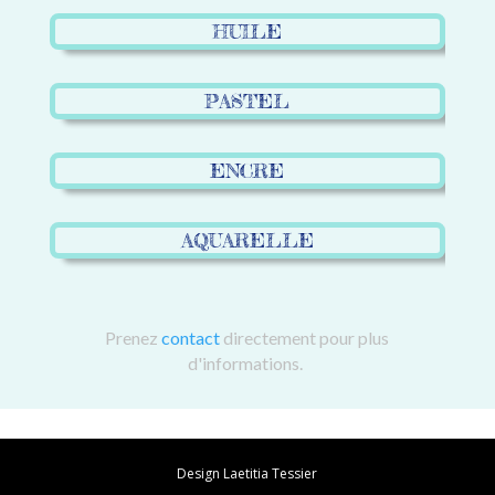
HUILE
PASTEL
ENCRE
AQUARELLE
Prenez
contact
directement pour plus
d'informations.
Design Laetitia Tessier